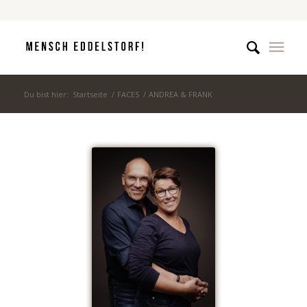
Du bist hier:
Startseite
/
FACES
/
ANDREA & FRANK