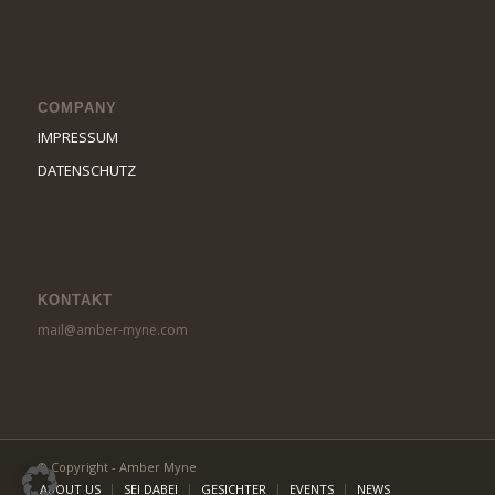
COMPANY
IMPRESSUM
DATENSCHUTZ
KONTAKT
mail@amber-myne.com
© Copyright - Amber Myne
ABOUT US
SEI DABEI
GESICHTER
EVENTS
NEWS