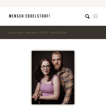
Du bist hier:
Startseite
/
FACES
/
BIRTE & JON