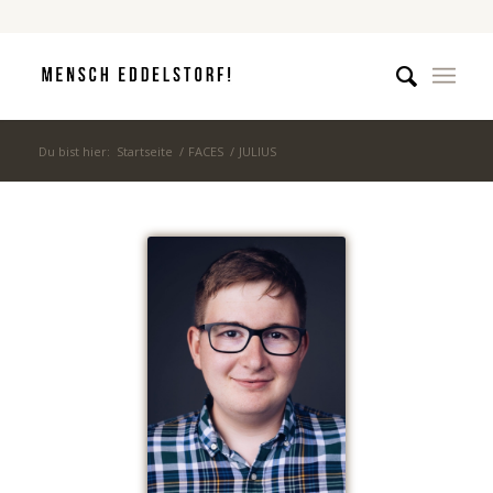
Du bist hier:
Startseite
/
FACES
/
JULIUS