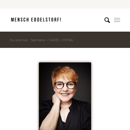
Du bist hier:
Startseite
/
FACES
/
PETRA