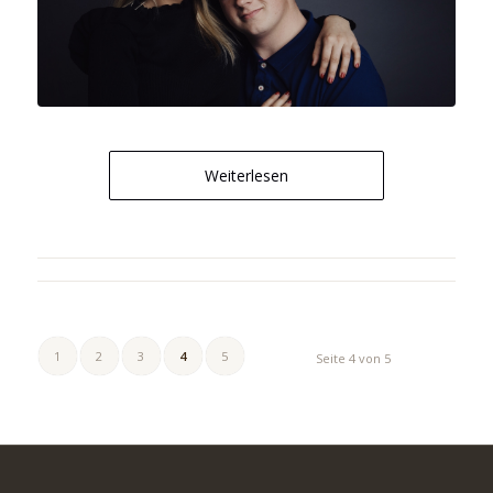
Weiterlesen
1
2
3
4
5
Seite 4 von 5