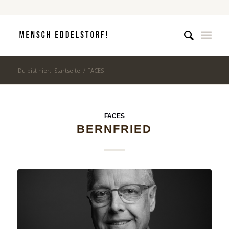
Du bist hier:
Startseite
/
FACES
FACES
BERNFRIED