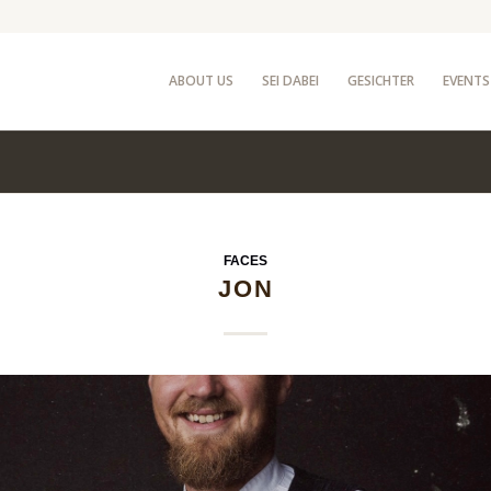
ABOUT US
SEI DABEI
GESICHTER
EVENTS
FACES
JON